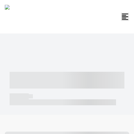
----- ----- -- ------ ---- ---- -- ----- -----
----- --- ------
----- -----
----- ----- -- ------ ---- ---- -- ----- ----- ----- --- ------