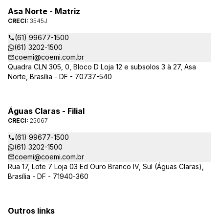
Asa Norte - Matriz
CRECI:
3545J
(61) 99677-1500
(61) 3202-1500
coemi@coemi.com.br
Quadra CLN 305, 0, Bloco D Loja 12 e subsolos 3 à 27, Asa
Norte, Brasília - DF - 70737-540
Águas Claras - Filial
CRECI:
25067
(61) 99677-1500
(61) 3202-1500
coemi@coemi.com.br
Rua 17, Lote 7 Loja 03 Ed Ouro Branco IV, Sul (Águas Claras),
Brasília - DF - 71940-360
Outros links