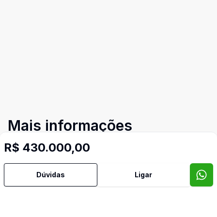
Mais informações
R$ 430.000,00
TV Coletiva
Imóveis semelhantes
Dúvidas
Ligar
Confira imóveis semelhantes