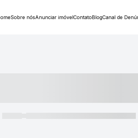
ome
Sobre nós
Anunciar imóvel
Contato
Blog
Canal de Denú
----- ---- ---- -- ----
----- -----
----- ----- -- ------ ---- ---- -- ----- ----- ----- --- ------