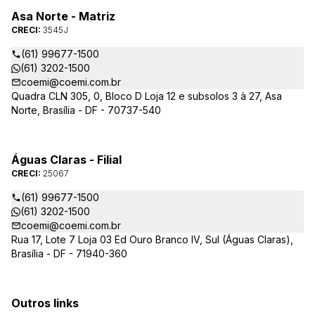
Asa Norte - Matriz
CRECI:
3545J
(61) 99677-1500
(61) 3202-1500
coemi@coemi.com.br
Quadra CLN 305, 0, Bloco D Loja 12 e subsolos 3 à 27, Asa
Norte, Brasília - DF - 70737-540
Águas Claras - Filial
CRECI:
25067
(61) 99677-1500
(61) 3202-1500
coemi@coemi.com.br
Rua 17, Lote 7 Loja 03 Ed Ouro Branco IV, Sul (Águas Claras),
Brasília - DF - 71940-360
Outros links