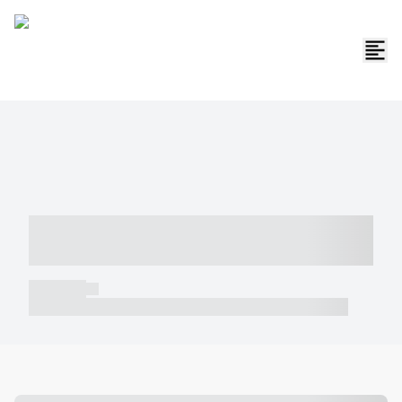
----- ----- -- ------ ---- ---- -- ----- -----
----- --- ------
----- -----
----- ----- -- ------ ---- ---- -- ----- ----- ----- --- ------