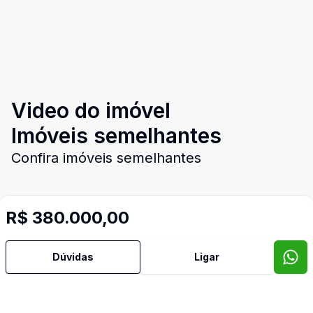
Video do imóvel
Imóveis semelhantes
Confira imóveis semelhantes
R$ 380.000,00
Cód:
PD4044
Comparar
Có
Dúvidas
Ligar