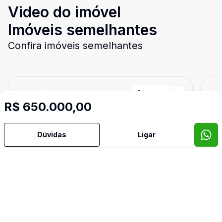
Video do imóvel
Imóveis semelhantes
Confira imóveis semelhantes
Cód:
PD4044
Comparar
Có
R$ 650.000,00
Dúvidas
Ligar