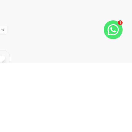
1
ious slide
Next slide
Cód:
PD2964
Comparar