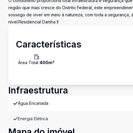
O condomínio proporciona total infraestrutura e segurança que
região que mais cresce do Distrito Federal, este empreendimen
sossego de viver em meio à natureza, com toda a segurança, á
nível.Residencial Damha lI
Características
Área Total
400
m²
Infraestrutura
Água Encanada
Energia Elétrica
Mapa do imóvel