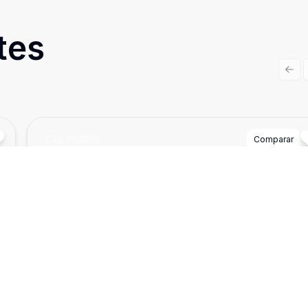
tes
Prev
Cód:
PD3080
Comparar