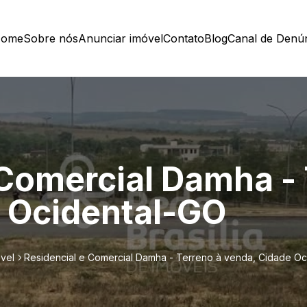
ome
Sobre nós
Anunciar imóvel
Contato
Blog
Canal de Denú
 Comercial Damha - 
 Ocidental-GO
vel
Residencial e Comercial Damha - Terreno à venda, Cidade Oc