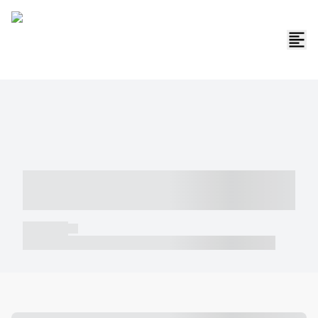
----- ----- -- ------ ---- ---- -- ----- -----
----- --- ------
----- -----
----- ----- -- ------ ---- ---- -- ----- ----- ----- --- ------