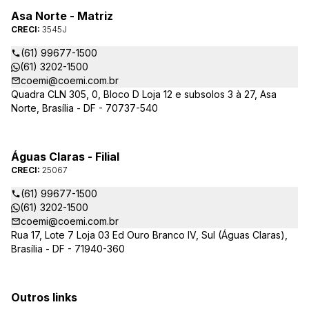
Asa Norte - Matriz
CRECI:
3545J
(61) 99677-1500
(61) 3202-1500
coemi@coemi.com.br
Quadra CLN 305, 0, Bloco D Loja 12 e subsolos 3 à 27, Asa
Norte, Brasília - DF - 70737-540
Águas Claras - Filial
CRECI:
25067
(61) 99677-1500
(61) 3202-1500
coemi@coemi.com.br
Rua 17, Lote 7 Loja 03 Ed Ouro Branco IV, Sul (Águas Claras),
Brasília - DF - 71940-360
Outros links