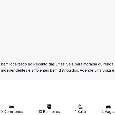
e bem localizado no Recanto das Emas! Seja para moradia ou renda,
s independentes e ambientes bem distribuídos. Agende uma visita e
10
Dormitório
s
10
Banheiro
s
1
Suíte
4
Vaga