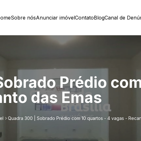
ome
Sobre nós
Anunciar imóvel
Contato
Blog
Canal de Denú
Sobrado Prédio com
anto das Emas
el
Quadra 300 | Sobrado Prédio com 10 quartos - 4 vagas - Reca