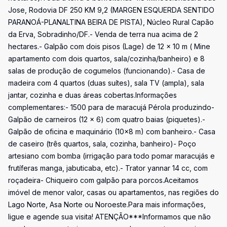
Jose, Rodovia DF 250 KM 9,2 (MARGEN ESQUERDA SENTIDO
PARANOÁ-PLANALTINA BEIRA DE PISTA), Núcleo Rural Capão
da Erva, Sobradinho/DF.- Venda de terra nua acima de 2
hectares.- Galpão com dois pisos (Lage) de 12 x 10 m ( Mine
apartamento com dois quartos, sala/cozinha/banheiro) e 8
salas de produção de cogumelos (funcionando).- Casa de
madeira com 4 quartos (duas suítes), sala TV (ampla), sala
jantar, cozinha e duas áreas cobertas.Informações
complementares:- 1500 para de maracujá Pérola produzindo-
Galpão de carneiros (12 x 6) com quatro baias (piquetes).-
Galpão de oficina e maquinário (10x8 m) com banheiro.- Casa
de caseiro (três quartos, sala, cozinha, banheiro)- Poço
artesiano com bomba (irrigação para todo pomar maracujás e
frutíferas manga, jabuticaba, etc).- Trator yannar 14 cc, com
roçadeira- Chiqueiro com galpão para porcos.Aceitamos
imóvel de menor valor, casas ou apartamentos, nas regiões do
Lago Norte, Asa Norte ou Noroeste.Para mais informações,
ligue e agende sua visita! ATENÇÃO***Informamos que não