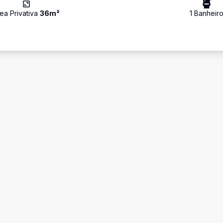
ea Privativa
36
m²
1
Banheir