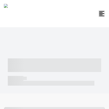
----- ----- -- ------ ---- ---- -- ----- -----
----- --- ------
----- -----
----- ----- -- ------ ---- ---- -- ----- ----- ----- --- ------