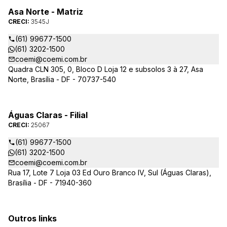
Asa Norte - Matriz
CRECI:
3545J
(61) 99677-1500
(61) 3202-1500
coemi@coemi.com.br
Quadra CLN 305, 0, Bloco D Loja 12 e subsolos 3 à 27, Asa
Norte, Brasília - DF - 70737-540
Águas Claras - Filial
CRECI:
25067
(61) 99677-1500
(61) 3202-1500
coemi@coemi.com.br
Rua 17, Lote 7 Loja 03 Ed Ouro Branco IV, Sul (Águas Claras),
Brasília - DF - 71940-360
Outros links