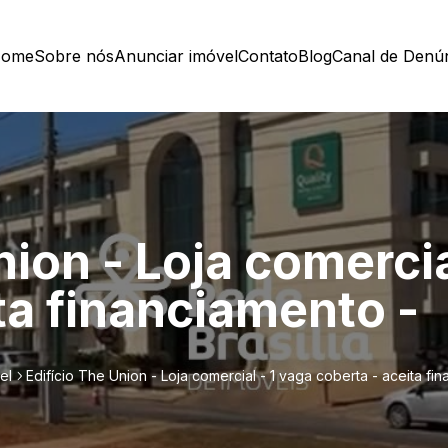
ome
Sobre nós
Anunciar imóvel
Contato
Blog
Canal de Denú
nion - Loja comercia
ta financiamento -
el
Edifício The Union - Loja comercial - 1 vaga coberta - aceita fi