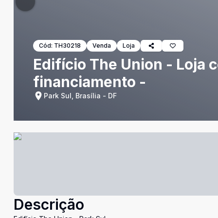
Cód:
TH30218
Venda
Loja
Edifício The Union - Loja c
financiamento -
Park Sul, Brasília - DF
Descrição