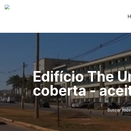
H
Edifício The U
coberta - acei
Buscar imóv