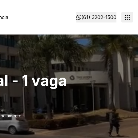
ncia
(61) 3202-1500
l - 1 vaga
nanciamento -