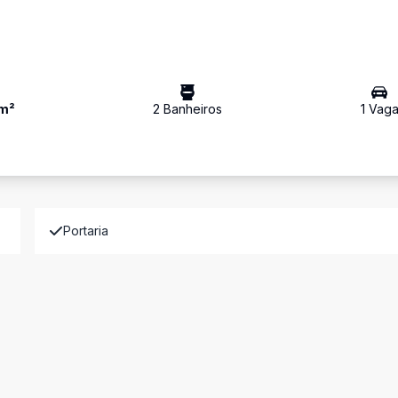
m²
2
Banheiro
s
1
Vag
Portaria