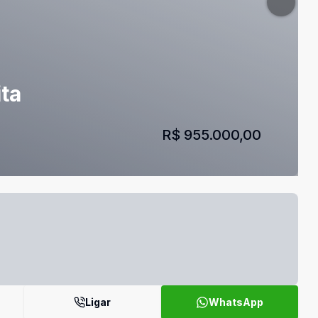
ita
R$ 955.000,00
Ligar
WhatsApp