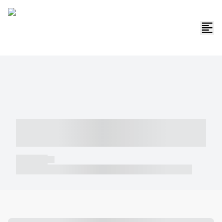
----- ----- -- ------ ---- ---- -- ----- -----
----- --- ------
----- -----
----- ----- -- ------ ---- ---- -- ----- ----- ----- --- ------