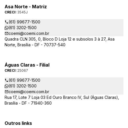
Asa Norte - Matriz
CRECI:
3545J
(61) 99677-1500
(61) 3202-1500
coemi@coemi.com.br
Quadra CLN 305, 0, Bloco D Loja 12 e subsolos 3 à 27, Asa
Norte, Brasília - DF - 70737-540
Águas Claras - Filial
CRECI:
25067
(61) 99677-1500
(61) 3202-1500
coemi@coemi.com.br
Rua 17, Lote 7 Loja 03 Ed Ouro Branco IV, Sul (Águas Claras),
Brasília - DF - 71940-360
Outros links