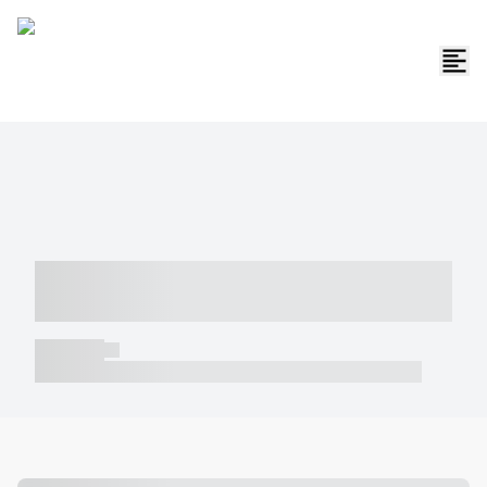
----- ----- -- ------ ---- ---- -- ----- -----
----- --- ------
----- -----
----- ----- -- ------ ---- ---- -- ----- ----- ----- --- ------