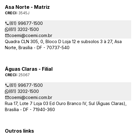
Asa Norte - Matriz
CRECI:
3545J
(61) 99677-1500
(61) 3202-1500
coemi@coemi.com.br
Quadra CLN 305, 0, Bloco D Loja 12 e subsolos 3 à 27, Asa
Norte, Brasília - DF - 70737-540
Águas Claras - Filial
CRECI:
25067
(61) 99677-1500
(61) 3202-1500
coemi@coemi.com.br
Rua 17, Lote 7 Loja 03 Ed Ouro Branco IV, Sul (Águas Claras),
Brasília - DF - 71940-360
Outros links