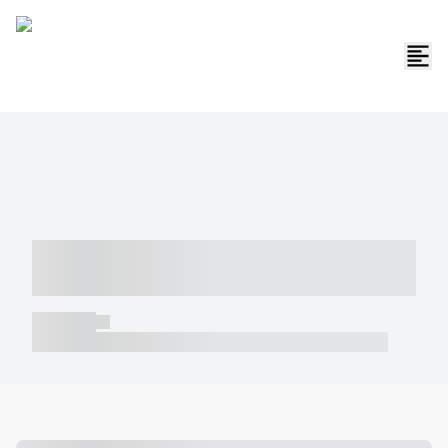
----- ----- -- ------ ---- ---- -- ----- -----
----- --- ------
----- -----
----- ----- -- ------ ---- ---- -- ----- ----- ----- --- ------