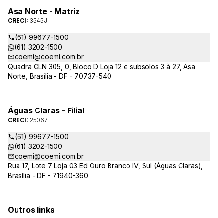
Asa Norte - Matriz
CRECI:
3545J
(61) 99677-1500
(61) 3202-1500
coemi@coemi.com.br
Quadra CLN 305, 0, Bloco D Loja 12 e subsolos 3 à 27, Asa
Norte, Brasília - DF - 70737-540
Águas Claras - Filial
CRECI:
25067
(61) 99677-1500
(61) 3202-1500
coemi@coemi.com.br
Rua 17, Lote 7 Loja 03 Ed Ouro Branco IV, Sul (Águas Claras),
Brasília - DF - 71940-360
Outros links