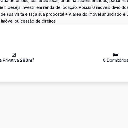
arada de ônibus, comércio local, onde há supermercados, padarias 
em deseja investir em renda de locação. Possuí 6 imóveis dividido
nde sua visita e faça sua proposta! * A área do imóvel anunciado é
 imóvel ou cessão de direitos.
a Privativa
280
m²
8
Dormitório