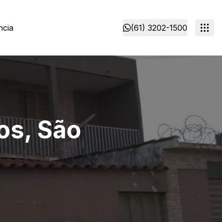
ncia
(61) 3202-1500
os, São
o