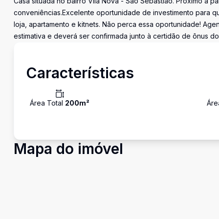
Casa situada no bairro Vila Nova - São Sebastião. Próximo à p
conveniências.Excelente oportunidade de investimento para qu
loja, apartamento e kitnets. Não perca essa oportunidade! Age
estimativa e deverá ser confirmada junto à certidão de ônus do
Características
Área Total
200
m²
Áre
Mapa do imóvel