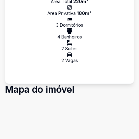
Área Total
220
m²
Área Privativa
180
m²
3
Dormitório
s
4
Banheiro
s
2
Suíte
s
2
Vaga
s
Mapa do imóvel