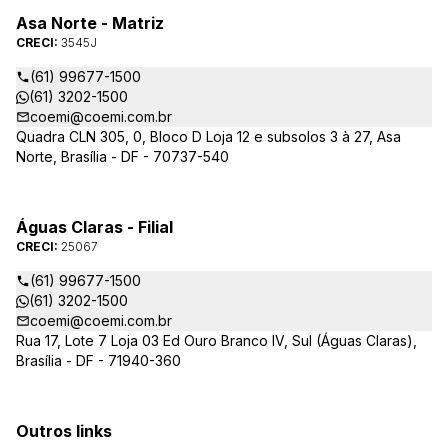
Asa Norte - Matriz
CRECI:
3545J
(61) 99677-1500
(61) 3202-1500
coemi@coemi.com.br
Quadra CLN 305, 0, Bloco D Loja 12 e subsolos 3 à 27, Asa
Norte, Brasília - DF - 70737-540
Águas Claras - Filial
CRECI:
25067
(61) 99677-1500
(61) 3202-1500
coemi@coemi.com.br
Rua 17, Lote 7 Loja 03 Ed Ouro Branco IV, Sul (Águas Claras),
Brasília - DF - 71940-360
Outros links