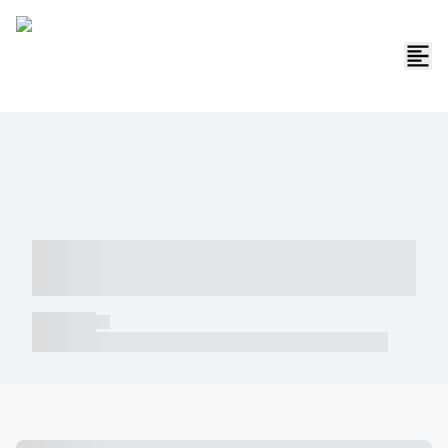
----- ----- -- ------ ---- ---- -- ----- -----
----- --- ------
----- -----
----- ----- -- ------ ---- ---- -- ----- ----- ----- --- ------