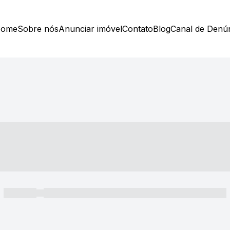
ome
Sobre nós
Anunciar imóvel
Contato
Blog
Canal de Denú
----- ---- ---- -- ----
----- -----
----- ----- -- ------ ---- ---- -- ----- ----- ----- --- ------