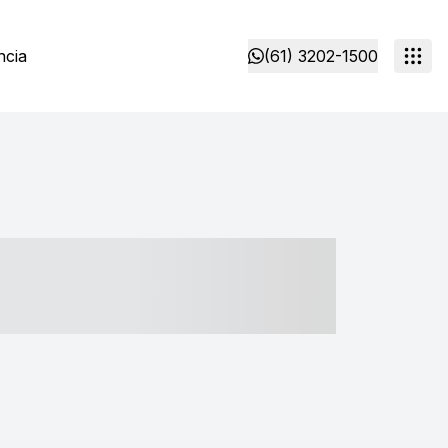
ncia
(61) 3202-1500
- ----- ----- --