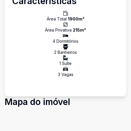
Características
Área Total
1900
m²
Área Privativa
215
m²
4
Dormitório
s
2
Banheiro
s
1
Suíte
3
Vaga
s
Mapa do imóvel