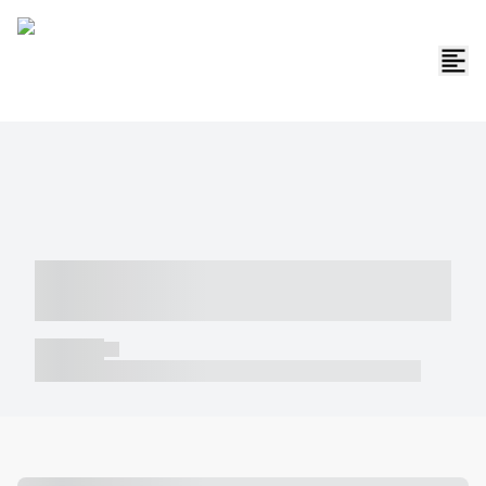
----- ----- -- ------ ---- ---- -- ----- -----
----- --- ------
----- -----
----- ----- -- ------ ---- ---- -- ----- ----- ----- --- ------