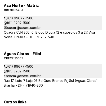
Asa Norte - Matriz
CRECI:
3545J
(61) 99677-1500
(61) 3202-1500
coemi@coemi.com.br
Quadra CLN 305, 0, Bloco D Loja 12 e subsolos 3 à 27, Asa
Norte, Brasília - DF - 70737-540
Águas Claras - Filial
CRECI:
25067
(61) 99677-1500
(61) 3202-1500
coemi@coemi.com.br
Rua 17, Lote 7 Loja 03 Ed Ouro Branco IV, Sul (Águas Claras),
Brasília - DF - 71940-360
Outros links