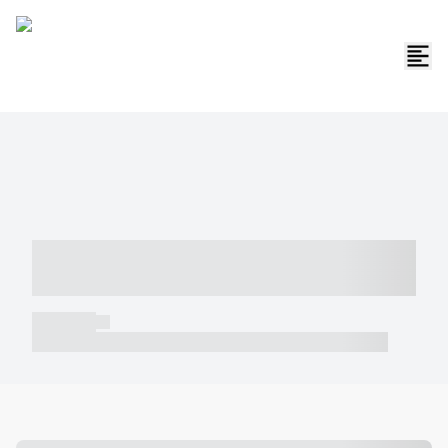
----- ----- -- ------ ---- ---- -- ----- -----
----- --- ------
----- -----
----- ----- -- ------ ---- ---- -- ----- ----- ----- --- ------