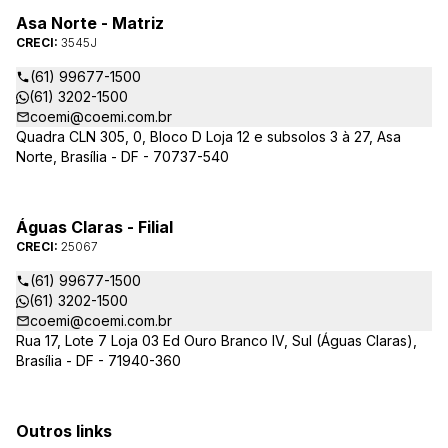
Asa Norte - Matriz
CRECI:
3545J
(61) 99677-1500
(61) 3202-1500
coemi@coemi.com.br
Quadra CLN 305, 0, Bloco D Loja 12 e subsolos 3 à 27, Asa
Norte, Brasília - DF - 70737-540
Águas Claras - Filial
CRECI:
25067
(61) 99677-1500
(61) 3202-1500
coemi@coemi.com.br
Rua 17, Lote 7 Loja 03 Ed Ouro Branco IV, Sul (Águas Claras),
Brasília - DF - 71940-360
Outros links